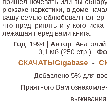
пришёл ночевать или вы обнар
рюкзаке наркотики, в доме нача
вашу семью облюбовал полтергей
что предпринять и у кого искат
лежащая перед вами книга.
Год
: 1994 |
Автор
: Анатолий
3,1 мб (250 стр.) |
Фо
СКАЧАТЬ/Gigabase
-
С
Добавлено 5% для вос
Приятного Вам ознакомле
выживания