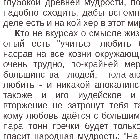
глубокой древней мудрости, п
надобно сходить, дабы вспомн
деле есть и на кой хер в этот ми
К
то не вкурсах о смысле жи
оный есть "учиться любить б
насрав на все козни окружающ
очень трудно, по-крайней ме
большинства людей, полага
любить - и никакой апокалипс
такоже и иго иудейское и 
вторжение не затронут тебя та
кому любовь даётся с большим
пара тонн гречки будет тольк
гласит народная мудрость: "На