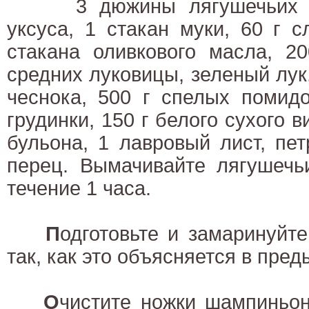
3 дюжины лягушечьих ок
уксуса, 1 стакан муки, 60 г с
стакана оливкового масла, 2
средних луковицы, зеленый лук,
чеснока, 500 г спелых помидо
грудинки, 150 г белого сухого в
бульона, 1 лавровый лист, пет
перец. Вымачивайте лягушечь
течение 1 часа.
П
одготовьте и замаринуйт
так, как это объясняется в пре
О
чистите ножки шампиньон