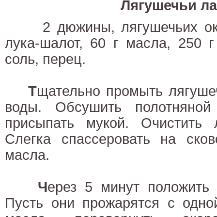
Лягушечьи л
2 дюжины, лягушечьих око
лука-шалот, 60 г масла, 250 г
соль, перец.
Т
щательно промыть лягушеч
воды. Обсушить полотняной
присыпать мукой. Очистить л
Слегка спассеровать на сков
масла.
Ч
ерез 5 минут положить 
Пусть они прожарятся с одно