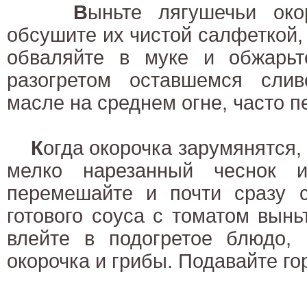
В
ыньте лягушечьи око
обсушите их чистой салфеткой, 
обваляйте в муке и обжарьт
разогретом оставшемся сли
масле на среднем огне, часто п
К
огда окорочка зарумянятся,
мелко нарезанный чеснок и
перемешайте и почти сразу с
готового соуса с томатом выньт
влейте в подогретое блюдо, 
окорочка и грибы. Подавайте го