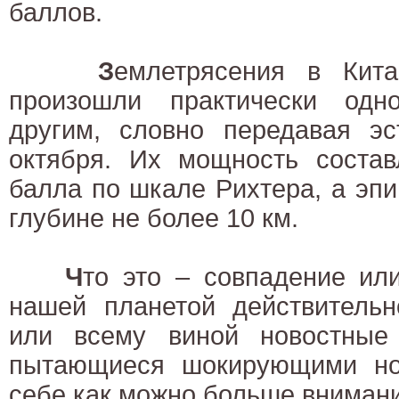
баллов.
З
емлетрясения в Кит
произошли практически одн
другим, словно передавая э
октября. Их мощность состав
балла по шкале Рихтера, а эп
глубине не более 10 км.
Ч
то это – совпадение ил
нашей планетой действительн
или всему виной новостные
пытающиеся шокирующими но
себе как можно больше вниман