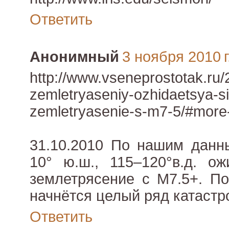
Ответить
Анонимный
3 ноября 2010 г
http://www.vseneprostotak.ru/
zemletryaseniy-ozhidaetsya-s
zemletryasenie-s-m7-5/#more
31.10.2010 По нашим данн
10° ю.ш., 115–120°в.д. о
землетрясение с M7.5+. По
начнётся целый ряд катастр
Ответить