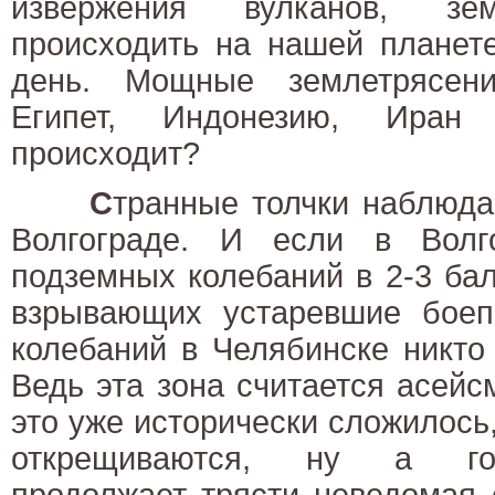
извержения вулканов, зем
происходить на нашей планет
день. Мощные землетрясени
Египет, Индонезию, Иран
происходит?
С
транные толчки наблюда
Волгограде. И если в Волг
подземных колебаний в 2-3 ба
взрывающих устаревшие боеп
колебаний в Челябинске никто
Ведь эта зона считается асейс
это уже исторически сложилось,
открещиваются, ну а го
продолжает трясти неведомая 