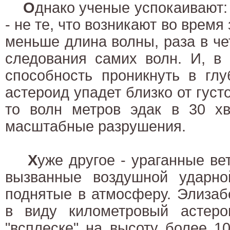
О
днако ученые успокаивают:
- не те, что возникают во время
меньше длина волны, раза в ч
следования самих волн. И, в 
способность проникнуть в глу
астероид упадет близко от густ
то волн метров эдак в 30 хв
масштабные разрушения.
Х
уже другое - ураганные в
вызванные воздушной ударно
поднятые в атмосферу. Элизаб
в виду километровый астеро
"всплеске" на высоту более 1