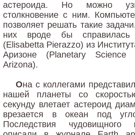
астероида. Но можно уз
столкновение с ним. Компьют
позволяет решать такие задачи
них вроде бы справилась 
(Elisabetta Pierazzo) из Инстит
Аризоне (Planetary Science I
Arizona).
О
на с коллегами представи
нашей планеты со скорость
секунду влетает астероид диа
врезается в океан под угл
Последствия чудовищного 
описали в журнале Earth and