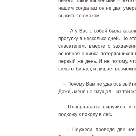
ничего: такой кисленький – нечт
нашим солдатам он не дал умерет
выжить со смаком.
– А у Вас с собой была какаян
прогулку в несколько дней. Но эт
спасателем, вместе с захвачен
основная ошибка потерявшихся в
первый же день. И не потому, что
силы отбирает, и лишает возможн
– Почему Вам не удалось выйти 
Дождь меня не смущал – из той же
П
лащ-палатка выручила: и 
подхожу к походу в лес.
– Неужели, проведя две ночи в