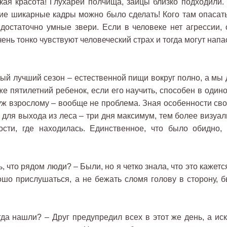
акая красота! Глухарей полчища, зайцы близко подходили. 
кие шикарные кадры можно было сделать! Кого там опасать
достаточно умные звери. Если в человеке нет агрессии, 
чень тонко чувствуют человеческий страх и тогда могут напа
мый лучший сезон – естественной пищи вокруг полно, а мы 
же пятилетний ребенок, если его научить, способен в один
 уж взрослому – вообще не проблема. Зная особенности сво
 для выхода из леса – три дня максимум, тем более визуал
ости, где находилась. Единственное, что было обидно, 
что рядом люди? – Были, но я четко знала, что это кажетс
ошо прислушаться, а не бежать сломя голову в сторону, б
да нашли? – Друг предупредил всех в этот же день, а иск