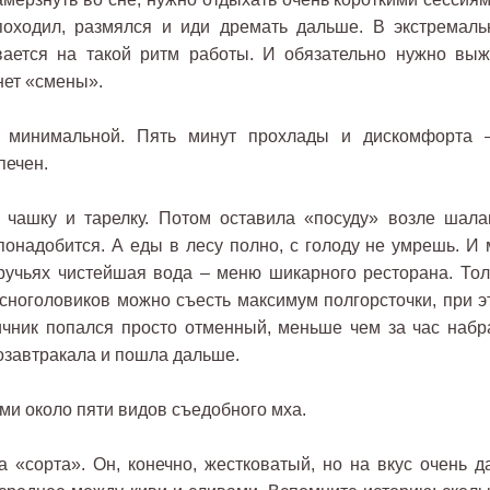
походил, размялся и иди дремать дальше. В экстремаль
вается на такой ритм работы. И обязательно нужно выж
нет «смены».
т минимальной. Пять минут прохлады и дискомфорта 
печен.
 чашку и тарелку. Потом оставила «посуду» возле шала
понадобится. А еды в лесу полно, с голоду не умрешь. И 
 ручьях чистейшая вода – меню шикарного ресторана. Тол
асноголовиков можно съесть максимум полгорсточки, при э
ичник попался просто отменный, меньше чем за час набр
озавтракала и пошла дальше.
ми около пяти видов съедобного мха.
а «сорта». Он, конечно, жестковатый, но на вкус очень д