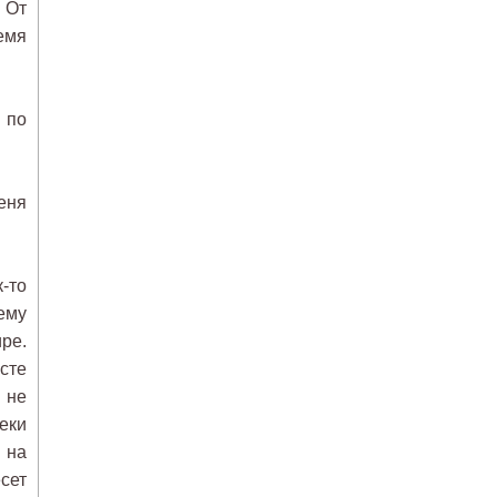
 От
емя
 по
еня
-то
ему
ре.
сте
 не
еки
 на
сет