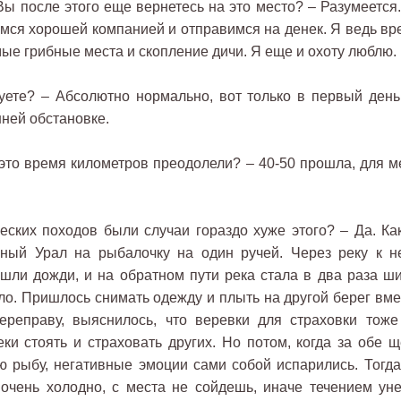
ы после этого еще вернетесь на это место? – Разумеется.
емся хорошей компанией и отправимся на денек. Я ведь вр
мые грибные места и скопление дичи. Я еще и охоту люблю.
те? – Абсолютно нормально, вот только в первый день
ней обстановке.
то время километров преодолели? – 40-50 прошла, для м
ких походов были случаи гораздо хуже этого? – Да. Как
ный Урал на рыбалочку на один ручей. Через реку к н
шли дожди, и на обратном пути река стала в два раза ши
ло. Пришлось снимать одежду и плыть на другой берег вме
переправу, выяснилось, что веревки для страховки тоже
ки стоять и страховать других. Но потом, когда за обе щ
ю рыбу, негативные эмоции сами собой испарились. Тогда
очень холодно, с места не сойдешь, иначе течением уне