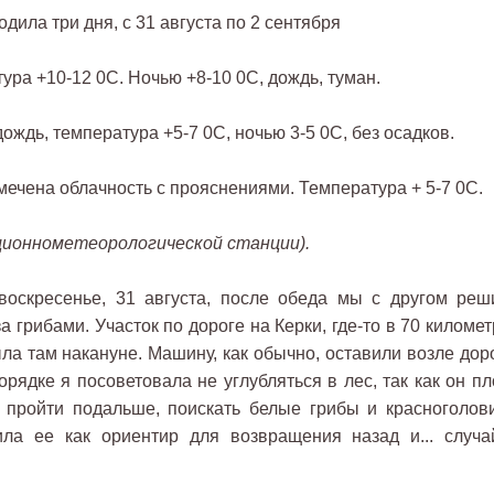
одила три дня, с 31 августа по 2 сентября
ура +10-12 0С. Ночью +8-10 0С, дождь, туман.
ождь, температура +5-7 0С, ночью 3-5 0С, без осадков.
тмечена облачность с прояснениями. Температура + 5-7 0С.
ционнометеорологической станции).
кресенье, 31 августа, после обеда мы с другом реш
а грибами. Участок по дороге на Керки, где-то в 70 киломе
ла там накануне. Машину, как обычно, оставили возле доро
рядке я посоветовала не углубляться в лес, так как он пл
 пройти подальше, поискать белые грибы и красноголови
ила ее как ориентир для возвращения назад и... случа