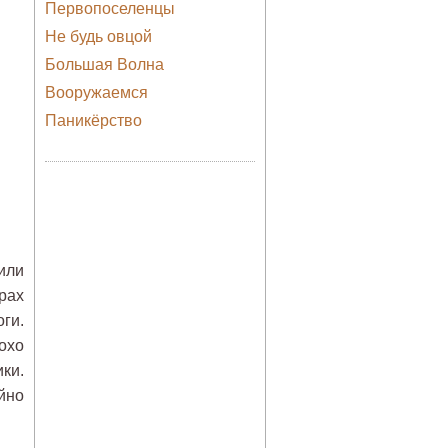
Первопоселенцы
Не будь овцой
Большая Волна
Вооружаемся
Паникёрство
или
трах
ги.
охо
ки.
йно