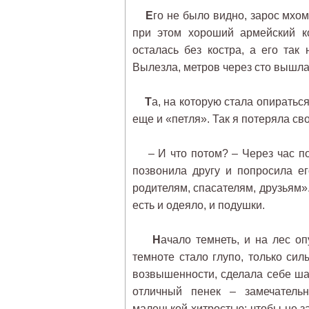
Е
го не было видно, зарос мхо
при этом хороший армейский к
осталась без костра, а его так
Вылезла, метров через сто вышла н
Т
а, на которую стала опиратьс
еще и «петля». Так я потеряла с
– И что потом? – Через час пон
позвонила другу и попросила е
родителям, спасателям, друзьям».
есть и одеяло, и подушки.
Н
ачало темнеть, и на лес о
темноте стало глупо, только си
возвышенности, сделала себе ш
отличный пенек – замечательн
маленькой хитростью: чтобы не з