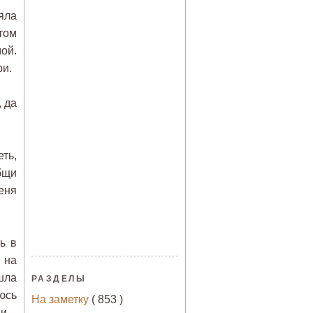
яла
том
ой.
ри.
, да
ть,
бщи
еня
ь в
 на
шла
РАЗДЕЛЫ
юсь
На заметку
( 853 )
и –