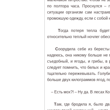
по полтора часа. Проснулся – 
ситуации организм сам настраи
промокшую одежду, если с собой 
Т
огда потеря тепла буде
относительно теплый ночлег обес
С
оорудила себе из бересты
надеюсь, она никому больше не 
съедобный, и ягоды, и грибы, в
следует помнить, что белых и кр
тщательно пережевывать. Голуб
больше двух килограммов ягод, п
– Есть мох?! – Ну да. В лесах Ко
Т
ам, где бродила я, было дв