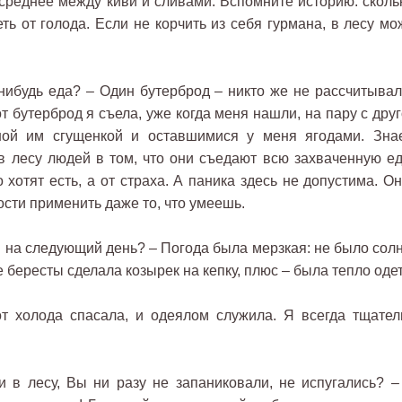
о среднее между киви и сливами. Вспомните историю: сколь
ь от голода. Если не корчить из себя гурмана, в лесу мо
ибудь еда? – Один бутерброд – никто же не рассчитывал
от бутерброд я съела, уже когда меня нашли, на пару с дру
ной им сгущенкой и оставшимися у меня ягодами. Знае
 лесу людей в том, что они съедают всю захваченную ед
 хотят есть, а от страха. А паника здесь не допустима. О
ости применить даже то, что умеешь.
на следующий день? – Погода была мерзкая: не было солн
 бересты сделала козырек на кепку, плюс – была тепло одет
от холода спасала, и одеялом служила. Я всегда тщател
 лесу, Вы ни разу не запаниковали, не испугались? –