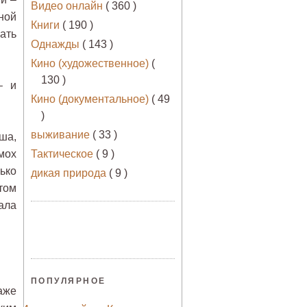
Видео онлайн
( 360 )
ной
Книги
( 190 )
ать
Однажды
( 143 )
Кино (художественное)
(
130 )
– и
Кино (документальное)
( 49
)
выживание
( 33 )
ша,
мох
Тактическое
( 9 )
ько
дикая природа
( 9 )
том
ала
ПОПУЛЯРНОЕ
аже