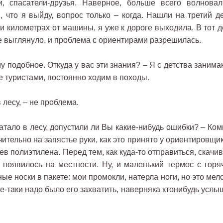
и, спасатели-друзья. Наверное, больше всего волновал
, что я выйду, вопрос только – когда. Нашли на третий де
ти километрах от машины, я уже к дороге выходила. В тот 
це выглянуло, и проблема с ориентирами разрешилась.
 подобное. Откуда у вас эти знания? – Я с детства занима
е туристами, постоянно ходим в походы.
 лесу, – не проблема.
тало в лесу, допустили ли Вы какие-нибудь ошибки? – Ком
ительно на запястье руки, как это принято у ориентировщи
ев полиэтилена. Перед тем, как куда-то отправиться, скачи
о появилось на местности. Ну, и маленький термос с горя
ые носки в пакете: мои промокли, натерла ноги, но это мел
се-таки надо было его захватить, наверняка ктонибудь усл