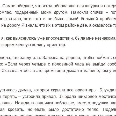
м. Самое обидное, что из-за оборвавшегося шнурка я потер
омпас, подаренный моим другом. Намокли спички – по
 не хватало, хотя это и не было самой большой проблем
а дорогу. Я знала, что их в этом районе две, а оказалось т
я я, как выяснилось уже впоследствии, была мне незнакома
вою примеченную поляну-ориентир.
яла, что заплутала. Залезла на дерево, чтобы поймать се
го: «Если через четыре с половиной часа не выйду, соо
 Сказала, чтобы в это время он отдыхал в машине, там у м
пустилась дымка, которая скрыла все ориентиры. Блуждат
лы терять, – устроила привал. Выбрала шикарное местечко
алашик. Накидала лапничка побольше, вместо подушки на
ая кровать, ночевать было достаточно тепло. Подел
амерзнуть во сне, нужно отдыхать очень короткими сессиям