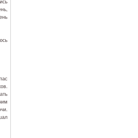
ись
нь,
день
юсь
пас
ков.
вать
чим
очи.
ышал