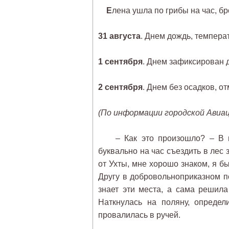
Е
лена ушла по грибы на час, бр
31 августа
. Днем дождь, температ
1 сентября
. Днем зафиксирован д
2 сентября
. Днем без осадков, о
(По информации городской Авиа
– Как это произошло? – В вос
буквально на час съездить в лес з
от Ухты, мне хорошо знаком, я бы
Другу в добровольноприказном по
знает эти места, а сама решила
Наткнулась на поляну, определ
провалилась в ручей.