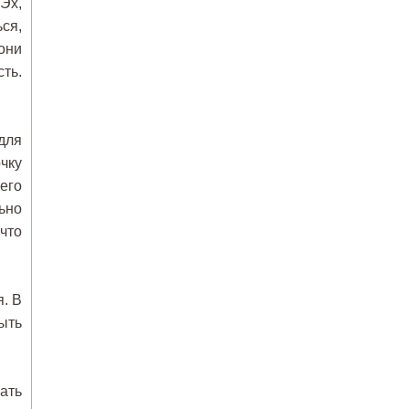
Эх,
ся,
они
сть.
для
очку
его
ьно
что
я. В
ыть
ать