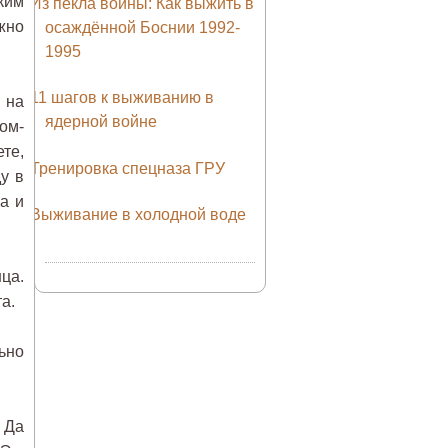
ким
Из пекла войны: Как выжить в
жно
осаждённой Боснии 1992-
1995
11 шагов к выживанию в
 на
ядерной войне
гом-
те,
Тренировка спецназа ГРУ
у в
на и
Выживание в холодной воде
ца.
а.
ьно
 Да