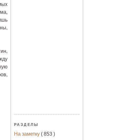
мых
ма,
ишь
ны,
ин,
жду
кую
ов,
РАЗДЕЛЫ
На заметку
( 853 )