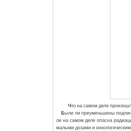
Ч
то на самом деле произош
Б
ыли ли преуменьшены подлин
ли на самом деле опасна радиаци
малыми дозами и онкологически