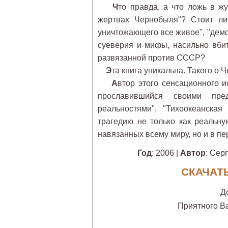
Ч
то правда, а что ложь в ж
жертвах Чернобыля"? Стоит ли
уничтожающего все живое", "дем
суеверия и мифы, насильно вби
развязанной против СССР?
Э
та книга уникальна. Такого о 
А
втор этого сенсационного 
прославившийся своими пр
реальностями", "Тихоокеанска
трагедию не только как реальну
навязанных всему миру, но и в п
Год
: 2006 |
Автор
: Сер
СКАЧАТЬ
Д
Приятного В