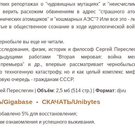
утких репортажах о "чудовищных мутациях" и "неисчисли
 верить расхожим обвинениям в адрес "страшного ато
онических атомщиков" и "кошмарных АЭС"? Или все это - л
тые в общественное сознание в ходе идеологической вой
Чернобыле вы еще не читали.
исследования, физик, историк и философ Сергей Переслег
едыдущими работами "Вторая мировая: война ме
я премьера" и др., впервые рассматривает чернобыльс
ю техногенную катастрофу, но и как целый комплекс миф
ервую очередь - гражданам СССР.
гей Переслегин |
Объём
: 2,5 мб (514 стр.) |
Формат
: djvu
/Gigabase
-
СКАЧАТЬ/Unibytes
обавлено 5% для восстановления;
ам ознакомления и успешного выживания.