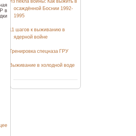
Из пекла войны: Как выжить в
ная
осаждённой Боснии 1992-
Р в
1995
дки
11 шагов к выживанию в
ядерной войне
Тренировка спецназа ГРУ
Выживание в холодной воде
щее