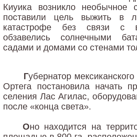
Киуика возникло необычное с
поставили цель выжить в л
катастрофе без связи с
обзавелись солнечными бат
садами и домами со стенами то
Г
убернатор мексиканского
Ортега постановила начать п
селения Лас Агилас, оборудов
после «конца света».
О
но находится на терри
площадью в 800 га, расположенн