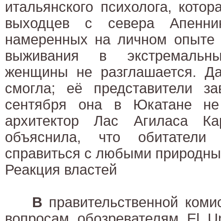
итальянского психолога, котор
выходцев с севера Апеннин
намеренных на личном опыте 
выживания в экстремальн
женщины не разглашается. Да
смогла; её представители за
сентября она в Юкатане не
архитектор Лас Агиласа К
объяснила, что обитатели
справиться с любыми природны
Реакция властей
В
правительственной коми
вопросам обозревателям El Un