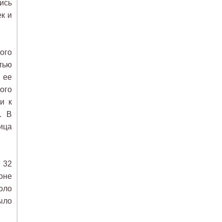
ись
к и
ого
тью
 ее
ого
и к
. В
ица
 32
оне
оло
ыло