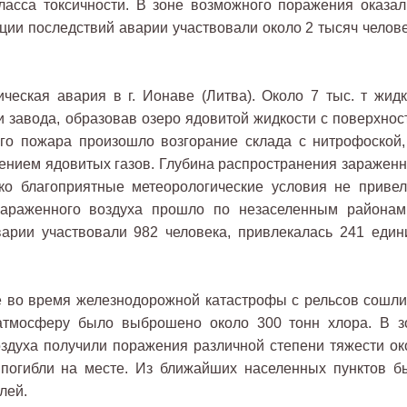
ласса токсичности. В зоне возможного поражения оказал
ации последствий аварии участвовали около 2 тысяч челове
еская авария в г. Ионаве (Литва). Около 7 тыс. т жидк
и завода, образовав озеро ядовитой жидкости с поверхнос
его пожара произошло возгорание склада с нитрофоской,
ением ядовитых газов. Глубина распространения зараженн
ько благоприятные метеорологические условия не привел
 зараженного воздуха прошло по незаселенным районам
варии участвовали 982 человека, привлекалась 241 един
е во время железнодорожной катастрофы с рельсов сошли
атмосферу было выброшено около 300 тонн хлора. В з
здуха получили поражения различной степени тяжести ок
к погибли на месте. Из ближайших населенных пунктов б
лей.