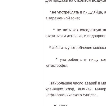
для продажи на открытом воздухе
*
не употреблять в пищу яйца, а
в зараженной зоне;
*
не пить как колодезную во
оказаться и источник, и водопрово
*
избегать употребления молока
*
употреблять в пищу кон
катастрофы.
Н
аибольшее число аварий в ми
хранящих хлор, аммиак, минер
нефтеорганического синтеза.