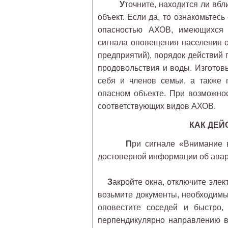
У
точните, находится ли вб
объект. Если да, то ознакомьтес
опасностью АХОВ, имеющихся 
сигнала оповещения населения о
предприятий), порядок действий
продовольствия и воды. Изготов
себя и членов семьи, а также 
опасном объекте. При возможно
соответствующих видов АХОВ.
КАК ДЕЙ
П
ри сигнале «Внимание 
достоверной информации об авар
З
акройте окна, отключите эле
возьмите документы, необходимы
оповестите соседей и быстро,
перпендикулярно направлению в