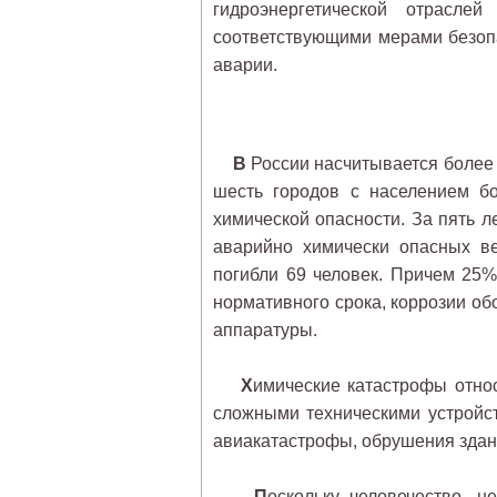
гидроэнергетической отрасл
соответствующими мерами безопа
аварии.
В
России насчитывается более 
шесть городов с населением б
химической опасности. За пять ле
аварийно химически опасных в
погибли 69 человек. Причем 25
нормативного срока, коррозии о
аппаратуры.
Х
имические катастрофы относ
сложными техническими устройс
авиакатастрофы, обрушения здани
П
оскольку человечество, 