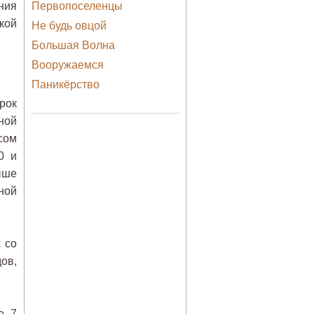
ния
Первопоселенцы
кой
Не будь овцой
Большая Волна
Вооружаемся
Паникёрство
рок
ной
сом
0 и
ыше
ной
 со
ов,
е 7