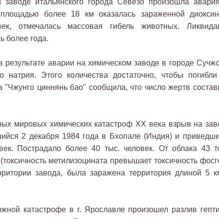
 заводе итальянского города Севезо произошла авария
я площадью более 18 км оказалась зараженной диоксин
ек, отмечалась массовая гибель животных. Ликвида
 более года.
в результате аварии на химическом заводе в городе Сучжо
о натрия. Этого количества достаточно, чтобы погибли
а "Чжунго циннянь бао" сообщила, что число жертв состав
ных мировых химических катастроф ХХ века взрыв на зав
шийся 2 декабря 1984 года в Бхопале (Индия) и приведши
век. Пострадало более 40 тыс. человек. От облака 43 т
 (токсичность метилизоцината превышает токсичность фосг
ерритории завода, была заражена территория длиной 5 к
жной катастрофе в г. Ярославле произошел разлив гепти