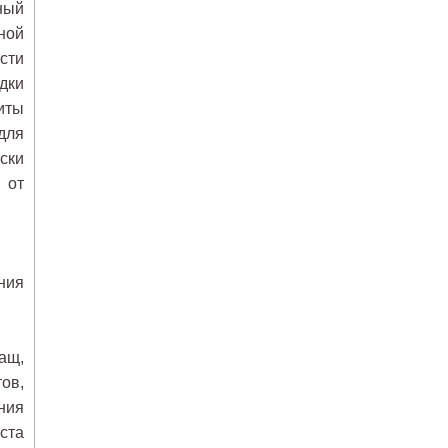
ный
ной
сти
дки
иты
для
ски
 от
ния
ащ,
ов,
ния
ста