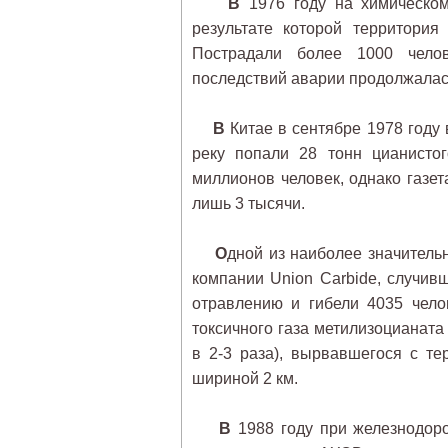
В
1976 году на химическом
результате которой территори
Пострадали более 1000 челов
последствий аварии продолжалась
В
Китае в сентябре 1978 году 
реку попали 28 тонн цианистог
миллионов человек, однако газет
лишь 3 тысячи.
О
дной из наиболее значитель
компании Union Carbide, случив
отравлению и гибели 4035 чело
токсичного газа метилизоцианата
в 2-3 раза), вырвавшегося с т
шириной 2 км.
В
1988 году при железнодоро