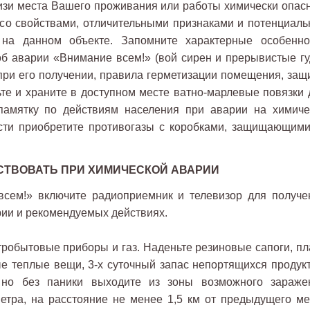
лизи места Вашего проживания или работы химически опас
ь со свойствами, отличительными признаками и потенциаль
на данном объекте. Запомните характерные особенно
б аварии «Внимание всем!» (вой сирен и прерывистые гу
 при его получении, правила герметизации помещения, защ
ьте и храните в доступном месте ватно-марлевые повязки 
памятку по действиям населения при аварии на химиче
сти приобретите противогазы с коробками, защищающими
СТВОВАТЬ ПРИ ХИМИЧЕСКОЙ АВАРИИ
всем!» включите радиоприемник и телевизор для получе
ии и рекомендуемых действиях.
ктробытовые приборы и газ. Наденьте резиновые сапоги, пл
е теплые вещи, 3-х суточный запас непортящихся продукт
 но без паники выходите из зоны возможного зараже
етра, на расстояние не менее 1,5 км от предыдущего ме