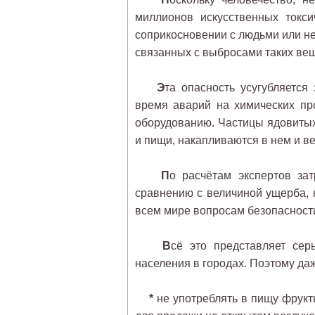
миллионов искусственных токс
соприкосновении с людьми или не
связанных с выбросами таких вещ
Э
та опасность усугубляетс
время аварий на химических пр
оборудованию. Частицы ядовитых
и пищи, накапливаются в нем и в
П
о расчётам экспертов за
сравнению с величиной ущерба, 
всем мире вопросам безопасности
В
сё это представляет сер
населения в городах. Поэтому да
*
не употреблять в пищу фрукт