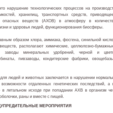
то нарушение технологических процессов на производст
мкостей, хранилищ, транспортных средств, приводяще
 опасных веществ (АХОВ) в атмосферу в количеств
изни и здоровья людей, функционирования биосферы.
вным образом хлора, аммиака, фосгена, синильной кисло
 веществ, располагают химические, целлюлозно-бумажны
, заводы минеральных удобрений, черной и цвет
мбинаты, пивзаводы, кондитерские фабрики, овощебаз
 для людей и животных заключается в нарушении нормаль
 возможности отдаленных генетических последствий, а 
– в летальном исходе при попадании АХВ в организм че
оболочки, раны и вместе с пищей.
ДУПРЕДИТЕЛЬНЫЕ МЕРОПРИЯТИЯ