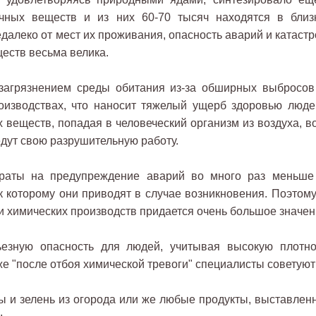
ичных веществ и из них 60-70 тысяч находятся в близ
далеко от мест их проживания, опасность аварий и катастр
еств весьма велика.
я загрязнением среды обитания из-за обширных выбросов
оизводствах, что наносит тяжелый ущерб здоровью люде
 веществ, попадая в человеческий организм из воздуха, в
едут свою разрушительную работу.
траты на предупреждение аварий во много раз меньше
к которому они приводят в случае возникновения. Поэтому
 химических производств придается очень большое значен
ьезную опасность для людей, учитывая высокую плотно
же "после отбоя химической тревоги" специалисты советуют
ы и зелень из огорода или же любые продукты, выставлен