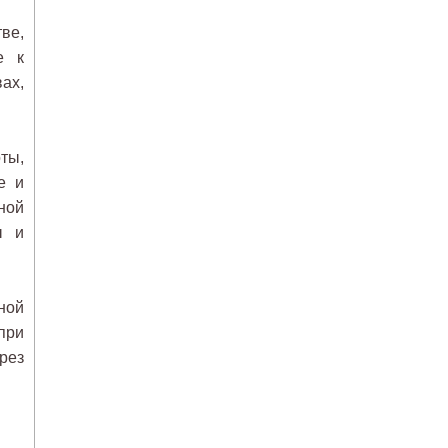
ве,
е к
ах,
ты,
е и
ной
ы и
ной
при
рез