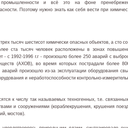
ей промышленности и всё это на фоне пренебреже
сности. Поэтому нужно знать как себя вести при химичес
трех тысяч шестисот химически опасных объектов, а сто со
олее ста тысяч человек расположены в зонах повышен
т - с 1992-1996 г.г - произошло более 250 аварий с выбро
еществ (АХОВ), во время которых пострадали более 80
% аварий произошло из-за эксплуатации оборудования св
борудования и неработоспособности контрольно-измеритель
ятся к числу так называемых техногенных, т.е. связанных
твами и сооружениями (кораблекрушения, крушения поезд
й, мостов).
не удовлетворяясь природными ядами, синтезировало ещ