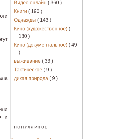
Видео онлайн
( 360 )
Книги
( 190 )
оги
Однажды
( 143 )
Кино (художественное)
(
130 )
гут
Кино (документальное)
( 49
)
выживание
( 33 )
Тактическое
( 9 )
ала
дикая природа
( 9 )
или
о и
ПОПУЛЯРНОЕ