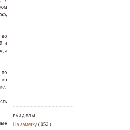
ком
оф,
 во
й и
оды
 по
 во
ие.
сть
:
РАЗДЕЛЫ
ные
На заметку
( 853 )