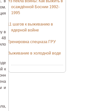
, в
Из пекла войны: Как выжить в
осаждённой Боснии 1992-
ом.
1995
ция
11 шагов к выживанию в
ядерной войне
у в
 48
Тренировка спецназа ГРУ
ило
Выживание в холодной воде
оде
й к
онн
ена
м и
ла,