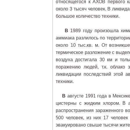
относящегося к АХОВ первого к
около 3 тысяч человек. В ликвид
большое количество техники.
В
1989 году произошла химич
аммиака разлилось по территори
около 10 тыс.кв. м. От возникш
термическое разложение с выдел
воздуха достигала 30 км и тол
поражению людей, т.к. облако
ликвидации последствий этой а
техники.
В
августе 1991 года в Мексик
цистерны с жидким хлором. В 
распространения зараженного во
500 человек, из них 17 челове
эвакуировано свыше тысячи жите