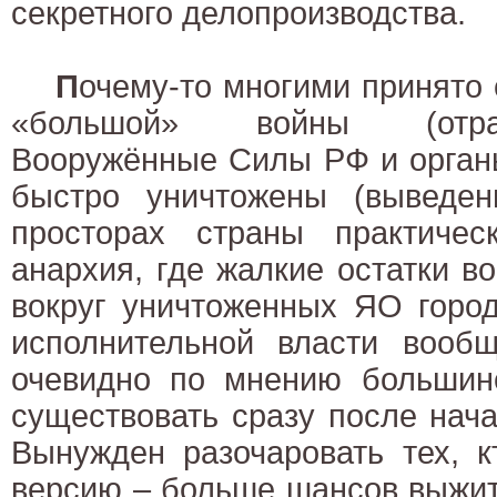
секретного делопроизводства.
П
очему-то многими принято 
«большой» войны (отра
Вооружённые Силы РФ и органы
быстро уничтожены (выведе
просторах страны практичес
анархия, где жалкие остатки в
вокруг уничтоженных ЯО горо
исполнительной власти вооб
очевидно по мнению большинс
существовать сразу после нач
Вынужден разочаровать тех, к
версию – больше шансов выжит