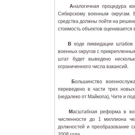
А
налогичная процедура к
Сибирскому военным округам. 
средства должны пойти на решен
стоимость объектов оценивается
В
ходе ликвидации штабов и
военных округов с прикрепленны
штат будет выведено несколь
ограниченного числа вакансий.
Б
ольшинство военнослуж
переведено в части трех новых
(недалеко от Майкопа), Чите и по
М
асштабная реформа в во
численности до 1 миллиона че
должностей и преобразование с
2008 года.