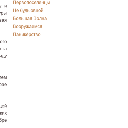
Первопоселенцы
у и
Не будь овцой
уры
Большая Волна
вая
Вооружаемся
Паникёрство
ого
 за
иду
тем
рае
щей
ких
бре