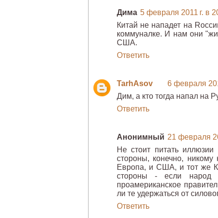
Дима
5 февраля 2011 г. в 2
Китай не нападет на Rоссию
коммуналке. И нам они "ж
США.
Ответить
TarhAsov
6 февраля 201
Дим, а кто тогда напал на 
Ответить
Анонимный
21 февраля 20
Не стоит питать иллюзии 
стороны, конечно, никому
Европа, и США, и тот же К
стороны - если народ 
проамериканское правитель
ли те удержаться от силово
Ответить