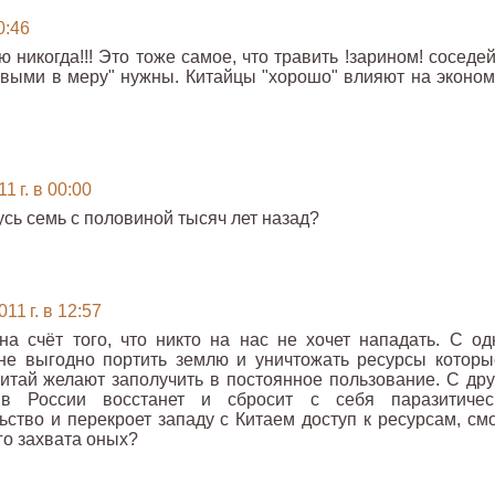
0:46
 никогда!!! Это тоже самое, что травить !зарином! соседе
ивыми в меру" нужны. Китайцы "хорошо" влияют на эконом
1 г. в 00:00
Русь семь с половиной тысяч лет назад?
11 г. в 12:57
на счёт того, что никто на нас не хочет нападать. С од
 не выгодно портить землю и уничтожать ресурсы которы
итай желают заполучить в постоянное пользование. С дру
в России восстанет и сбросит с себя паразитичес
ство и перекроет западу с Китаем доступ к ресурсам, смо
го захвата оных?