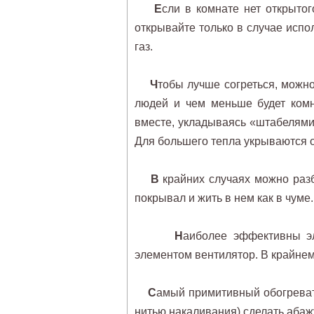
Е
сли в комнате нет открытог
открывайте только в случае исп
газ.
Ч
тобы лучше согреться, можн
людей и чем меньше будет комн
вместе, укладываясь «штабелями»
Для большего тепла укрываются 
В
крайних случаях можно разб
покрывал и жить в нем как в чуме.
Н
аиболее эффективны эл
элементом вентилятор. В крайнем
С
амый примитивный обогревате
нитью накаливания) сделать абаж