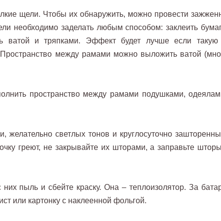
елкие щели. Чтобы их обнаружить, можно провести зажжен
ели необходимо заделать любым способом: заклеить бумаг
ить ватой и тряпками. Эффект будет лучше если такую
. Пространство между рамами можно выложить ватой (мно
полнить пространство между рамами подушками, одеялам
, желательно светлых тонов и круглосуточно зашторенны
очку греют, не закрывайте их шторами, а заправьте шторы
с них пыль и сбейте краску. Она – теплоизолятор. За бата
ист или картонку с наклеенной фольгой.