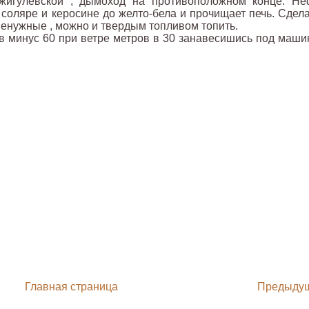
жигулевской , дымоход на противоположном конце. Не
 соляре и керосине до желто-бела и прочищает печь. Сдела
ненужные , можно и твердым топливом топить.
в минус 60 при ветре метров в 30 занавесишись под маши
Главная страница
Предыду