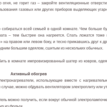
о огня, не горит газ – закройте вентиляционные отверсти
ользования газовых или других приборов выделяющих угар
о собираться всей семьей в одной комнате. Чем больше бу
ата – тем быстрее она нагреется. Спать ложатся тоже 
 на правом или левом боку, и тесно прижавшись друг к дру
одним большим одеялом, сшитым из нескольких обычных.
ить в комнате импровизированный шатер из ковров, одея
Активный обогрев
ектронагреватели, использующие вместе с нагреватель
 случае, можно обдувать вентилятором электроплиту или ут
ль можно получить, если вокруг обычной электролампочки
ур из фольги.