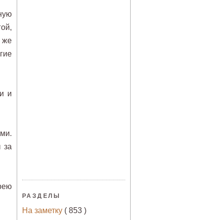
ную
ой,
 же
гие
и и
ми.
 за
рею
РАЗДЕЛЫ
На заметку
( 853 )