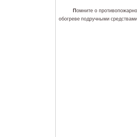
П
омните о противопожарно
обогреве подручными средствами 