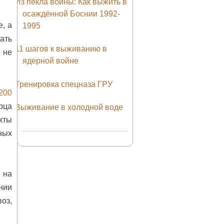
Из пекла войны: Как выжить в
осаждённой Боснии 1992-
, а
1995
ать
11 шагов к выживанию в
 не
ядерной войне
Тренировка спецназа ГРУ
200
рца
Выживание в холодной воде
кты
ных
 на
ении
оз,