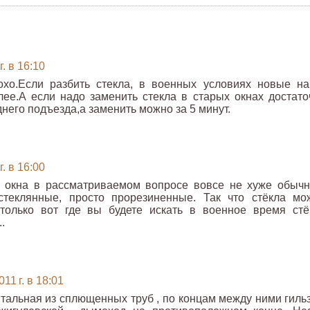
. в 16:10
охо.Если разбить стекла, в военных условиях новые на
лее.А если надо заменить стекла в старых окнах достато
днего подъезда,а заменить можно за 5 минут.
. в 16:00
е окна в рассматриваемом вопросе вовсе не хуже обычн
стеклянные, просто прорезиненные. Так что стёкла мо
 только вот где вы будете искать в военное время стё
.
11 г. в 18:01
нтальная из сплющенных труб , по концам между ними гильз