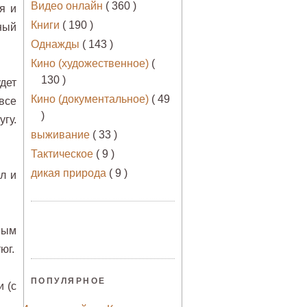
Видео онлайн
( 360 )
я и
Книги
( 190 )
ный
Однажды
( 143 )
Кино (художественное)
(
130 )
дет
Кино (документальное)
( 49
все
)
гу.
выживание
( 33 )
Тактическое
( 9 )
дикая природа
( 9 )
л и
ным
юг.
ПОПУЛЯРНОЕ
 (с