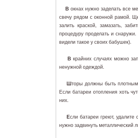
В
окнах нужно заделать все м
свечу рядом с оконной рамой. Щ
залить краской, замазать, заб
процедуру проделать и снаружи
видели такое у своих бабушек).
В
крайних случаях можно за
ненужной одеждой.
Ш
торы должны быть плотными
Если батареи отопления хоть чут
них.
Е
сли батареи греют, удалите 
нужно задвинуть металлический л