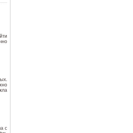
йти
чно
ых.
жно
кла
а с