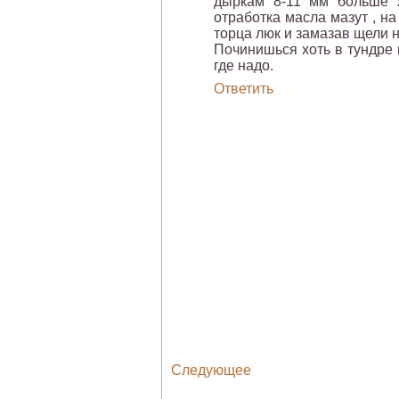
дыркам 8-11 мм больше 
отработка масла мазут , на
торца люк и замазав щели 
Починишься хоть в тундре 
где надо.
Ответить
Следующее