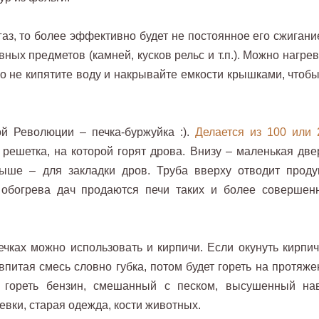
аз, то более эффективно будет не постоянное его сжигание
ых предметов (камней, кусков рельс и т.п.). Можно нагрев
ко не кипятите воду и накрывайте емкости крышками, чтобы
ой Революции – печка-буржуйка :).
Делается из 100 или 
я решетка, на которой горят дрова. Внизу – маленькая две
выше – для закладки дров. Труба вверху отводит проду
 обогрева дач продаются печи таких и более совершен
ечках можно использовать и кирпичи. Если окунуть кирпич
 впитая смесь словно губка, потом будет гореть на протяж
т гореть бензин, смешанный с песком, высушенный нав
ревки, старая одежда, кости животных.