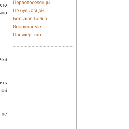
Первопоселенцы
сто
Не будь овцой
чно
Большая Волна
Вооружаемся
Паникёрство
чки
ить
ной
 не