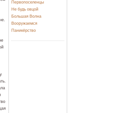
Первопоселенцы
Не будь овцой
Большая Волна
не.
Вооружаемся
Паникёрство
не
ой
у
ть.
ила
л
тво
щая