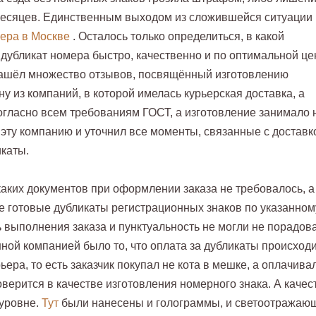
 месяцев. Единственным выходом из сложившейся ситуации
ера в Москве
. Осталось только определиться, в какой
 дубликат номера быстро, качественно и по оптимальной це
 нашёл множество отзывов, посвящённый изготовлению
у из компаний, в которой имелась курьерская доставка, а
огласно всем требованиям ГОСТ, а изготовление занимало 
 эту компанию и уточнил все моменты, связанные с доставк
икаты.
каких документов при оформлении заказа не требовалось, а
не готовые дубликаты регистрационных знаков по указанном
 выполнения заказа и пунктуальность не могли не порадова
ной компанией было то, что оплата за дубликаты происход
ьера, то есть заказчик покупал не кота в мешке, а оплачива
товерится в качестве изготовления номерного знака. А качес
 уровне.
Тут
были нанесены и голограммы, и светоотражаю