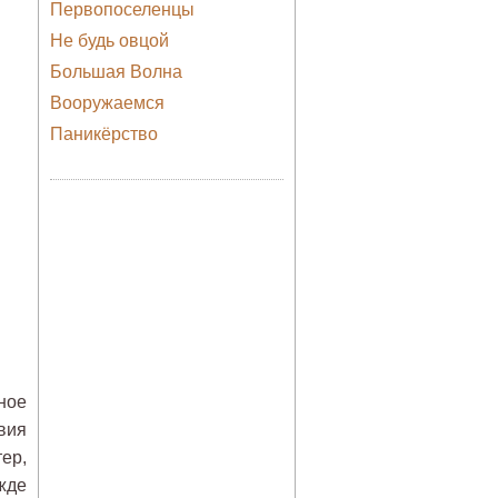
Первопоселенцы
Не будь овцой
Большая Волна
Вооружаемся
Паникёрство
ное
вия
ер,
жде