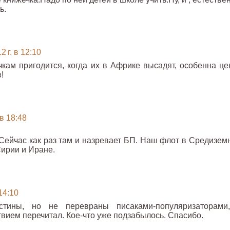
ь.
 г. в 12:10
кам пригодится, когда их в Африке высадят, особенна це
!
 в 18:48
 Сейчас как раз там и назревает БП. Наш флот в Средизем
Сирии и Иране.
14:10
тины, но не перевраны писаками-популяризаторами
твием перечитал. Кое-что уже подзабылось. Спасибо.