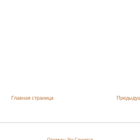
Главная страница
Предыду
Однажды Это Случится