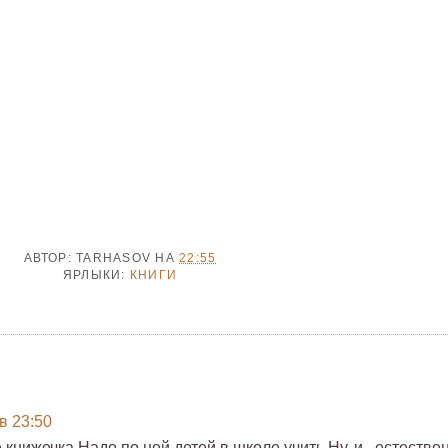
АВТОР:
TARHASOV
НА
22:55
ЯРЛЫКИ:
КНИГИ
 в 23:50
е книжечка.Надо по ней детей в школе учить.Ну, и , естестве