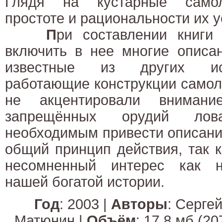
Глядя на кустарные самол
простоте и рациональности их у
П
ри составлении книги
включить в нее многие описа
известные из других ис
работающие конструкции самол
не акцентировали внимани
запрещённых орудий лов
необходимым привести описани
общий принцип действия, так 
несомненный интерес как н
нашей богатой истории.
Год
: 2003 |
Авторы
: Серге
Матюнин |
Объём
: 17,8 мб (20