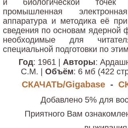
и биологической точек 
промышленная электронная
аппаратура и методика её пр
сведения по основам ядерной ф
необходимые для читате
специальной подготовки по эти
Год
: 1961 |
Авторы
: Ардаш
С.М. |
Объём
: 6 мб (422 стр
СКАЧАТЬ/Gigabase
-
С
Добавлено 5% для вос
Приятного Вам ознакомле
выживания