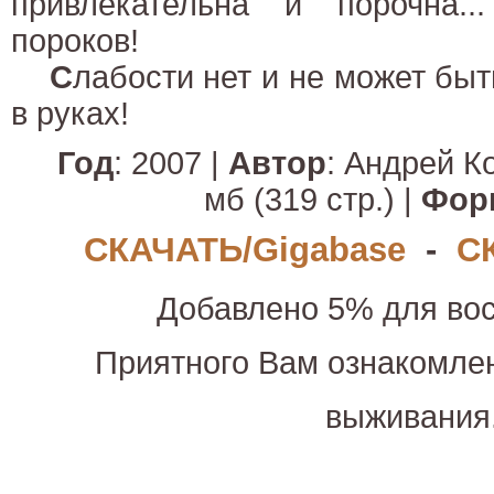
привлекательна и порочна.
пороков!
С
лабости нет и не может быт
в руках!
Год
: 2007 |
Автор
: Андрей К
мб (319 стр.) |
Фор
СКАЧАТЬ/Gigabase
-
С
Добавлено 5% для вос
Приятного Вам ознакомле
выживания