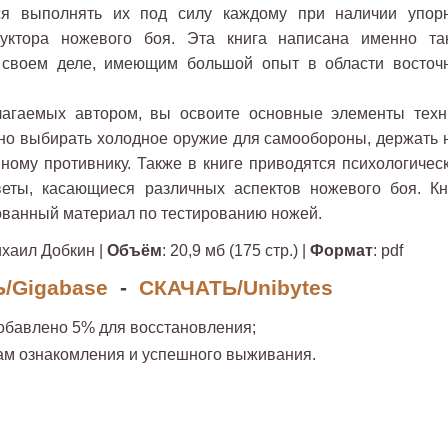
ся выполнять их под силу каждому при наличии упор
руктора ножевого боя. Эта книга написана именно та
 своем деле, имеющим большой опыт в области восточ
гаемых автором, вы освоите основные элементы техн
ьно выбирать холодное оружие для самообороны, держать 
ному противнику. Также в книге приводятся психологическ
еты, касающиеся различных аспектов ножевого боя. Кн
ванный материал по тестированию ножей.
ихаил Добкин |
Объём
: 20,9 мб (175 стр.) |
Формат
: pdf
/Gigabase
-
СКАЧАТЬ/Unibytes
обавлено 5% для восстановления;
ам ознакомления и успешного выживания.