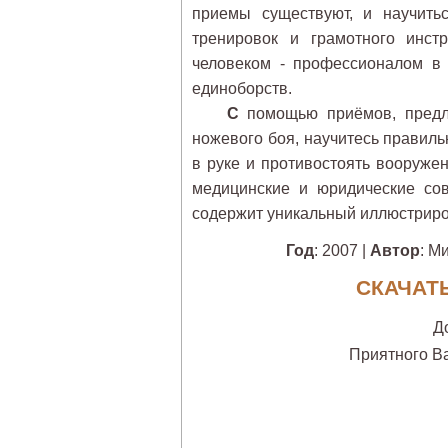
приемы существуют, и научить
тренировок и грамотного инст
человеком - профессионалом в
единоборств.
С
помощью приёмов, предла
ножевого боя, научитесь правил
в руке и противостоять вооружен
медицинские и юридические сов
содержит уникальный иллюстриро
Год
: 2007 |
Автор
: М
СКАЧАТЬ
Д
Приятного В