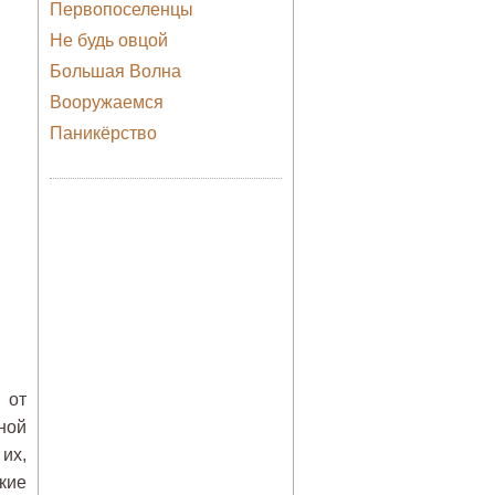
Первопоселенцы
Не будь овцой
Большая Волна
Вооружаемся
Паникёрство
 от
ной
их,
кие