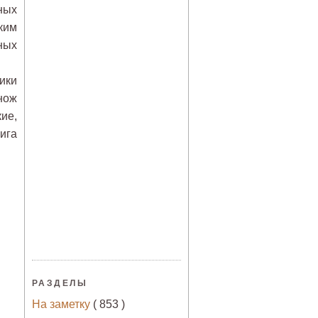
ных
ким
ных
ики
нож
ие,
ига
РАЗДЕЛЫ
На заметку
( 853 )