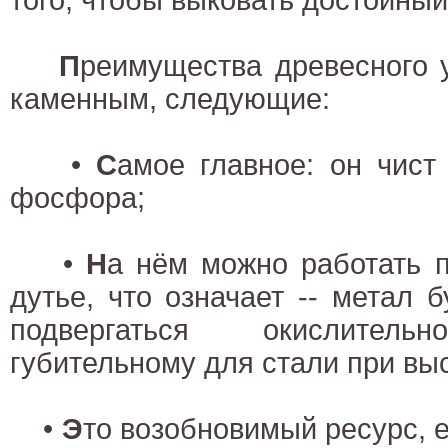
П
реимущества древесного у
каменным, следующие:
•
С
амое главное: он чист
фосфора;
•
Н
а нём можно работать 
дутье, что означает -- метал 
подвергаться окислительн
губительному для стали при вы
•
Э
то возобновимый ресурс, е