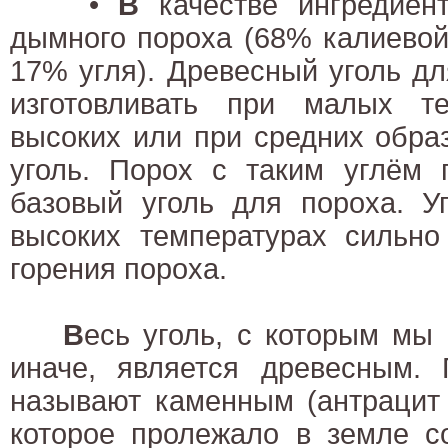
•
В
качестве ингредиент
дымного пороха (68% калиевой
17% угля). Древесный уголь д
изготовливать при малых т
высоких или при средних обра
уголь. Порох с таким углём п
базовый уголь для пороха. У
высоких температурах сильно
горения пороха.
В
есь уголь, с которым мы
иначе, является древесным. 
называют каменным (антрацит 
которое пролежало в земле с