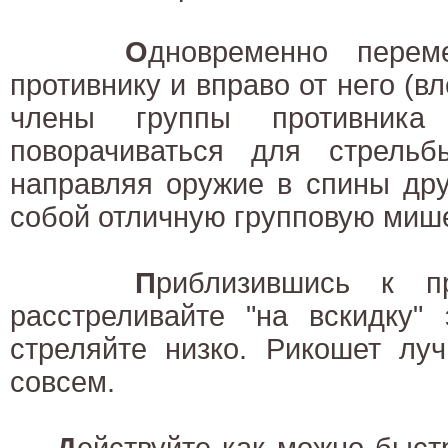
О
дновременно перем
противнику и вправо от него (вл
члены группы противника
поворачиваться для стрель
направляя оружие в спины дру
собой отличную групповую миш
П
риблизившись к пр
расстреливайте "на вскидку"
стреляйте низко. Рикошет лу
совсем.
Д
ействуйте как можно быст