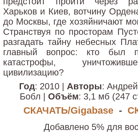
предстоит пройти через ра
Харьков и Киев, вотчину Орден
до Москвы, где хозяйничают м
Странствуя по просторам Пуст
разгадать тайну небесных Пла
главный вопрос: кто был п
катастрофы, уничтоживш
цивилизацию?
Год
: 2010 |
Авторы
: Андрей
Бобл |
Объём
: 3,1 мб (247 с
СКАЧАТЬ/Gigabase
-
С
Добавлено 5% для вос