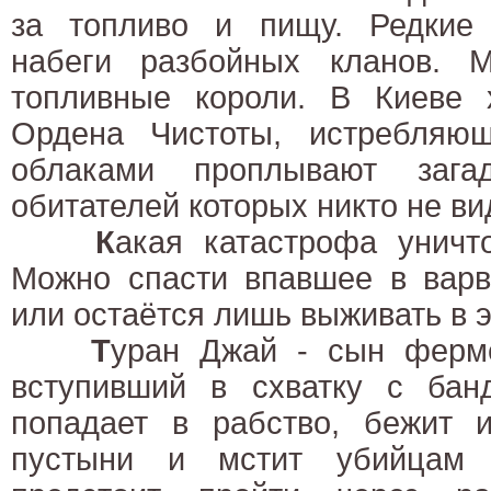
за топливо и пищу. Редкие
набеги разбойных кланов. М
топливные короли. В Киеве 
Ордена Чистоты, истребляю
облаками проплывают зага
обитателей которых никто не вид
К
акая катастрофа уничт
Можно спасти впавшее в варв
или остаётся лишь выживать в 
Т
уран Джай - сын ферм
вступивший в схватку с бан
попадает в рабство, бежит 
пустыни и мстит убийцам 