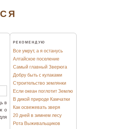
ТСЯ
РЕКОМЕНДУЮ
Все умрут, а я останусь
Алтайское поселение
Самый главный Зверюга
Добру быть с кулаками
Строительство землянки
Если океан поглотит Землю
В дикой природе Камчатки
ь в
Как освежевать зверя
ж о
20 дней в зимнем лесу
для
Рота Выживальщиков