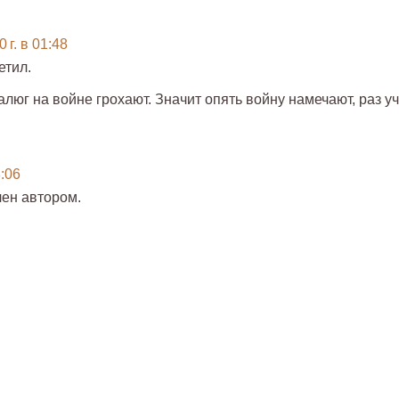
 г. в 01:48
етил.
алюг на войне грохают. Значит опять войну намечают, раз уч
8:06
ен автором.