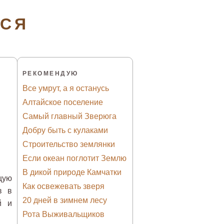
ТСЯ
РЕКОМЕНДУЮ
Все умрут, а я останусь
Алтайское поселение
Самый главный Зверюга
Добру быть с кулаками
Строительство землянки
Если океан поглотит Землю
В дикой природе Камчатки
щую
Как освежевать зверя
в в
20 дней в зимнем лесу
й и
Рота Выживальщиков