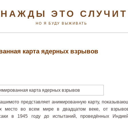
НАЖДЫ ЭТО СЛУЧИ
НО Я БУДУ ВЫЖИВАТЬ
анная карта ядерных взрывов
Хашимото представляет анимированную карту, показываю
х место во всем мире в двадцатом веке, от взрыво
саки в 1945 году до испытаний, проведённых Индие