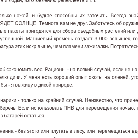
 и лодки, изготовлению репеллента и т.п.
олько ножей, и будьте способны их заточить. Всегда знай
ЯДЕТ СОЛНЦЕ. Темнота вам не друг. Заботьтесь об оружии
вые пакеты пригодятся для сбора съедобных растений или 
т успешной. Магниевый кремень создаст 3 000 вспышек, го
атура этих искр выше, чем пламени зажигалки. Потратьтесь
об сэкономить вес. Рационы - на всякий случай, если не н
елю дичи. У меня есть хороший опыт охоты на оленей, уто
бы - я выживу в дикой природе.
арики - только на крайний случай. Неизвестно, что прине
 беречь. Если использовать ПНВ для перемещения ночью, т
з батарей остаться.
енна - без этого или плутать в лесу, или перемещаться в