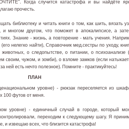
ИТЕ". Когда случится катастрофа и вы найдёте яр
длагаю прочесть.
ать библиотеку и читать книги о том, как шить, вязать уз
 и многом другом, что поможет в апокалипсисе, а зате
тиях. Знание - жизнь, а повторение - мать учения. Наприм
(его нелегко найти), Справочник мед.сестры по уходу, кни
 животных, о следопытстве, о питании, о психоанализе (
 своим, чужом, и зомби), о взломе замков (если натыкает
 за ней есть нечто полезное). Помните - практикуйтесь!
ПЛАН
енациональном уровне) - рюкзак переселяется из шкаф
х 100 футов от меня.
ом уровне) - единичный случай в городе, который мо
оконтролировали, переходим к следующему шагу. Я прини
, и извещаю всех, что близится катастрофа!