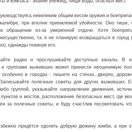
рты и компаса - знание убежищ, пищи воды, опасных мест.
руководствуясь невеликим общим весом оружия и боеприпа
калибре, при вполне приемлемой убойности. Оно тише, 
 в обращении из-за умеренной отдачи. Хотя боеприп
несущественно, т.к. я не планирую возвращаться в город (
о), однажды покинув его.
айте радио и прослушивайте доступные каналы. В х
 и группами выживших может принести неоценимую поль
 особенно в городах - пишите на стенах, дверях, дорож
 Записывайте полезные советы для других выживших. Е
либо группой, указывайте направление движения, источн
 пунктов и мостов, расположение безопасных мест, где мо
ен за полезные советы, и буду счастлив посоветовать что
избежно придётся одолеть добрую дюжину зомби, а при э