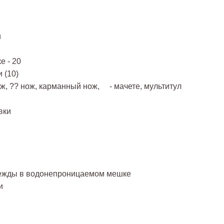
и
е - 20
 (10)
, ?? нож, карманный нож, - мачете, мультитул
вки
дежды в водонепроницаемом мешке
и