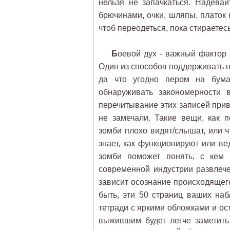
нельзя не запачкаться. Надева
брючинами, очки, шляпы, платок 
чтоб переодеться, пока стираетесь
Б
оевой дух - важный фактор 
Один из способов поддерживать н
да что угодно пером на бума
обнаруживать закономерности 
перечитывание этих записей прив
не замечали. Такие вещи, как 
зомби плохо видят/слышат, или ч
знает, как функционируют или в
зомби поможет понять, с кем 
современной индустрии развлече
зависит осознание происходящего
быть, эти 50 страниц ваших наб
тетради с яркими обложками и ост
выжившим будет легче заметит