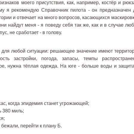
изнаков моего присутствия, как, например, костёр и рюкза
ему я рекомендую Справочник пилота - он предназначен 
ории и отвечает на много вопросов, касающихся маскировк
и найдут меня - я поведу себя так же, как и в случае люб
ус, не сработает - в голову.
я для любой ситуации: решающее значение имеют территор
ость застройки, погода, запасы, темпы распростране
ере, нужна тёплая одежда. На юге - больше воды и защита
ас, когда эпидемия станет угрожающей;
 380 миль;
я;
бежали, перейти к плану Б.