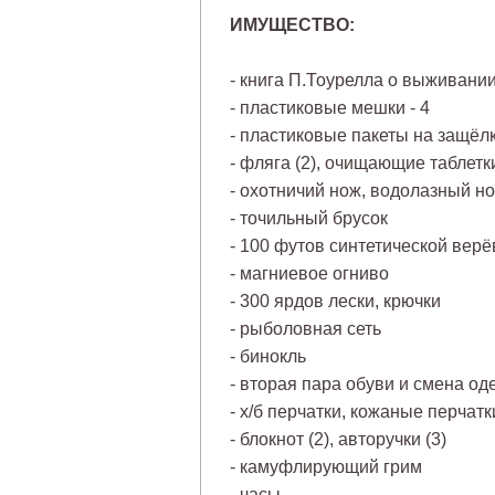
ИМУЩЕСТВО:
- книга П.Тоурелла о выживани
- пластиковые мешки - 4
- пластиковые пакеты на защёлк
- фляга (2), очищающие таблетки
- охотничий нож, водолазный нож
- точильный брусок
- 100 футов синтетической верё
- магниевое огниво
- 300 ярдов лески, крючки
- рыболовная сеть
- бинокль
- вторая пара обуви и смена о
- х/б перчатки, кожаные перчатк
- блокнот (2), авторучки (3)
- камуфлирующий грим
- часы