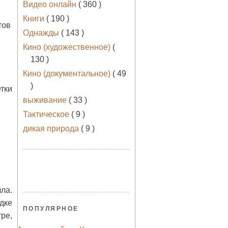
Видео онлайн
( 360 )
Книги
( 190 )
тов
Однажды
( 143 )
Кино (художественное)
(
130 )
Кино (документальное)
( 49
)
тки
выживание
( 33 )
Тактическое
( 9 )
дикая природа
( 9 )
ла.
дке
ПОПУЛЯРНОЕ
ре,