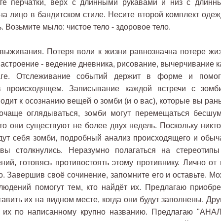
йте перчатки, верх с длинными рукавами и низ с длинн
на лицо в бандитском стиле. Несите второй комплект одеж
. Возьмите мыло: чистое тело - здоровое тело.
выживания. Потеря воли к жизни равнозначна потере жиз
астроение - ведение дневника, рисование, вычерчивание ка
ге. Отслеживание событий держит в форме и помог
в происходящем. Записывание каждой встречи с зомб
одит к осознанию вещей о зомби (и о вас), которые вы ран
почаще оглядываться, зомби могут перемещаться бесшум
то они существуют не более двух недель. Поскольку никто
едут себя зомби, подробный анализ происходящего и обыч
вы столкнулись. Неразумно полагаться на стереотипы
ний, готовясь противостоять этому противнику. Лично от 
. Завершив своё сочинение, запомните его и оставьте. Мо
людений помогут тем, кто найдёт их. Предлагаю приобре
авить их на видном месте, когда они будут заполнены. Дру
ь их по написанному крупно названию. Предлагаю "АНА