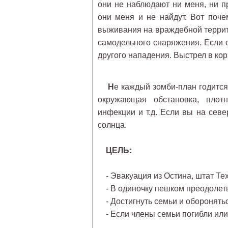
они не наблюдают ни меня, ни пр
они меня и не найдут. Вот поч
выживания на враждебной террит
самодельного снаряжения. Если он
другого нападения. Выстрел в корп
Н
е каждый зомби-план годитс
окружающая обстановка, плотн
инфекции и т.д. Если вы на сев
солнца.
ЦЕЛЬ:
- Эвакуация из Остина, штат Тех
- В одиночку пешком преодолеть
- Достигнуть семьи и оборонятьс
- Если члены семьи погибли или 