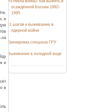
Из пекла войны: Как выжить в
осаждённой Боснии 1992-
те,
1995
, и
11 шагов к выживанию в
для
ядерной войне
тов
 на
Тренировка спецназа ГРУ
Выживание в холодной воде
айду
к и
сёт
о в
доль