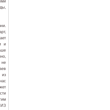
ыми
ды,
ни.
рт,
ает
и и
ьше
но,
 не
аев
 из
нас
жет
сти
гим
ЛИЗ