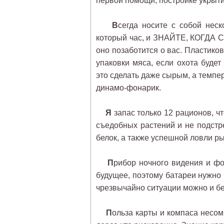
первой помощи, постройке укрытия
В
сегда носите с собой неск
который час, и ЗНАЙТЕ, КОГДА С
оно позаботится о вас. Пластико
упаковки мяса, если охота буде
это сделать даже сырым, а темпер
динамо-фонарик.
Я
запас только 12 рационов, чт
съедобных растений и не подстр
белок, а также успешной ловли ры
П
рибор ночного видения и фон
будущее, поэтому батареи нужно
чрезвычайно ситуации можно и бе
П
ольза карты и компаса несомн