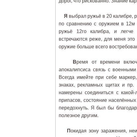
дорог, что рискованно. Знание ка
Я
выбрал ружьё в 20 калибре, 
по сравнению с оружием в 12м 
ружьё 12го калибра, и легче
встречаются реже, для меня это 
оружие больше всего востребован
В
ремя от времени включ
апокалипсиса связь с военными
Всегда имейте при себе маркер,
знаках, рекламных щитах и пр.
намерены соединиться с какой-
припасов, состояние населённых
передохнуть. Я был бы благодар
полезное другим.
П
окидая зону заражения, не