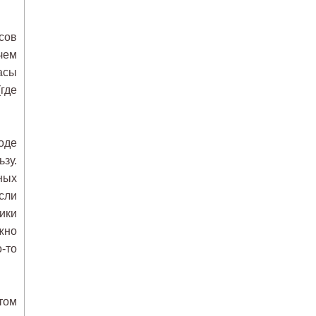
сов
чем
асы
где
оде
зу.
ных
сли
ики
жно
-то
том