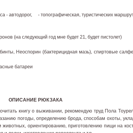
са - автодорог, - топографическая, туристических маршру
онов (на следующий год мне будет 21, будет пистолет)
инты, Неоспорин (бактерицидная мазь), спиртовые салфе
асные батареи
ОПИСАНИЕ РЮКЗАКА
итать книгу о выживании, рекомендую труд Пола Тоурел
казанию погоды, определению брода, способам охоты, укла
и животных, ориентированию, приготовлению пищи на кост