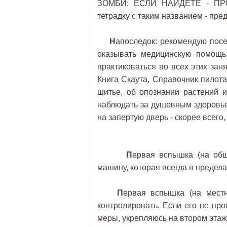
ЗОМБИ: ЕСЛИ НАЙДЁТЕ - ПРОЧТ
тетрадку с таким названием - пре
Н
апоследок: рекомендую посещ
оказывать медицинскую помощь,
практиковаться во всех этих заня
Книга Скаута, Справочник пилота 
шитье, об опознании растений и
наблюдать за душевным здоровьем
на запертую дверь - скорее всего,
П
ервая вспышка (на общ
машину, которая всегда в предела
П
ервая вспышка (на местн
контролировать. Если его не пр
меры, укрепляюсь на втором этаже