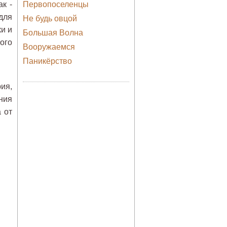
к -
Первопоселенцы
для
Не будь овцой
и и
Большая Волна
ого
Вооружаемся
Паникёрство
ия,
ния
 от