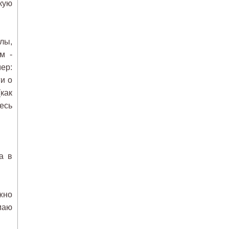
кую
лы,
м -
ер:
ги о
как
есь
а в
жно
маю