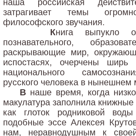
наша российская действите
затрагивает темы огромно
философского звучания.
К
нига выпукло о
познавательного, образоват
раскрывающие мир, окружающи
испостасях, очерчены ширь 
национального самосознан
русского человека в нынешнем 
В
наше время, когда низко
макулатура заполнила книжные п
как глоток родниковой воды
подобные эссе Алексея Круто
нам, неравнодушным к свое