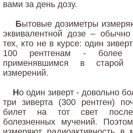
вами за день дозу.
Б
ытовые дозиметры измеряю
эквивалентной дозе – обычно 
тех, кто не в курсе: один зиве
100 рентгенам - более
применявшимся в старой с
измерений.
Н
о один зиверт - довольно б
три зиверта (300 рентген) по
билет на тот свет после
болезненных мучений. Поэто
измеряют радиоактивность в м