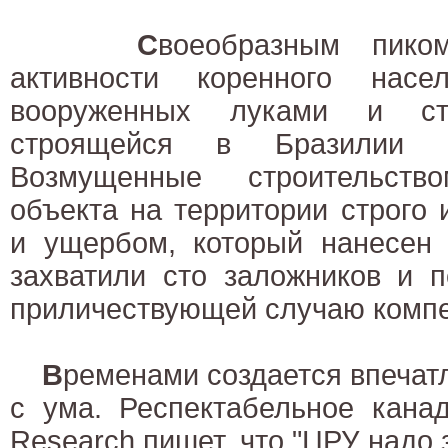
С
воеобразным пико
активности коренного насе
вооруженных луками и ст
строящейся в Бразилии Г
Возмущенные строительство
объекта на территории строго
и ущербом, который нанесен 
захватили сто заложников и 
приличествующей случаю комп
В
ременами создается впечатл
с ума. Респектабельное канад
Research пишет, что "ЦРУ надо 