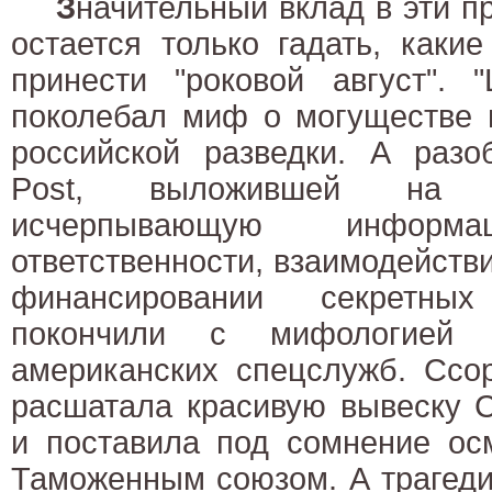
З
начительный вклад в эти п
остается только гадать, каки
принести "роковой август". 
поколебал миф о могуществе 
российской разведки. А разо
Post, выложившей на с
исчерпывающую инфор
ответственности, взаимодействи
финансировании секретн
покончили с мифологией 
американских спецслужб. Ссо
расшатала красивую вывеску С
и поставила под сомнение ос
Таможенным союзом. А трагеди