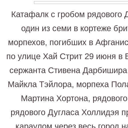
Катафалк с гробом рядового 
один из семи в кортеже бри
морпехов, погибших в Афгани
по улице Хай Стрит 29 июня в 
сержанта Стивена Дарбишира
Майкла Тэйлора, морпеха Пол
Мартина Хортона, рядового
рядового Дугласа Холлидэя п
караулом через весь город 