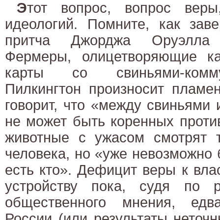
Э
тот вопрос, вопрос вер
идеологий. Помните, как зав
притча Джорджа Оруэлла
Фермеры, олицетворяющие ка
карты со свиньями-комм
Пилкингтон произносит пламен
говорит, что «между свиньями
не может быть коренных проти
животные с ужасом смотрят т
человека, но «уже невозможно 
есть кто». Дефицит веры к вл
устройству пока, судя по р
общественного мнения, ед
России (или результаты неточ