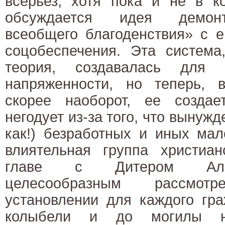
всерьез, хотя пока и не в ко
обсуждается идея демонт
всеобщего благоденствия» с е
соцобеспечения. Эта система
теория, создавалась для 
напряженности, но теперь, в
скорее наоборот, ее создае
негодует из-за того, что вынуж
как!) безработных и иных ма
влиятельная группа христиан
главе с Дитером Альт
целесообразным рассмо
установлении для каждого гр
колыбели и до могилы н