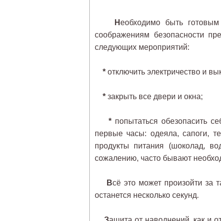
Н
еобходимо быть готовым
соображениям безопасности пре
следующих мероприятий:
*
отключить электричество и вык
*
закрыть все двери и окна;
*
попытаться обезопасить се
первые часы: одеяла, сапоги, т
продукты питания (шоколад, во
сожалению, часто бывают необход
В
сё это может произойти за 
останется несколько секунд.
З
ащита от наводнений, как и о