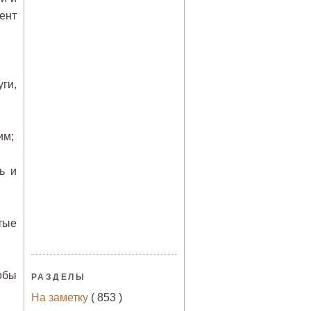
ент
ги,
им;
ь и
тые
обы
РАЗДЕЛЫ
На заметку
( 853 )