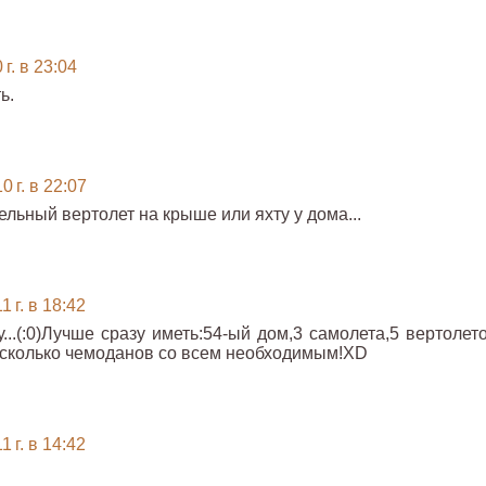
г. в 23:04
ь.
 г. в 22:07
ельный вертолет на крыше или яхту у дома...
 г. в 18:42
у...(:0)Лучше сразу иметь:54-ый дом,3 самолета,5 вертолет
несколько чемоданов со всем необходимым!XD
 г. в 14:42