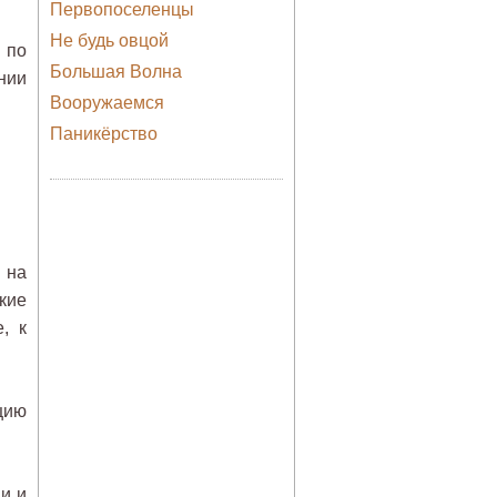
Первопоселенцы
Не будь овцой
 по
Большая Волна
нии
Вооружаемся
Паникёрство
 на
кие
, к
цию
и и