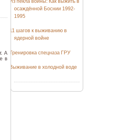
Из пекла войны: Как выжить в
осаждённой Боснии 1992-
1995
11 шагов к выживанию в
ядерной войне
Тренировка спецназа ГРУ
. А
е в
Выживание в холодной воде