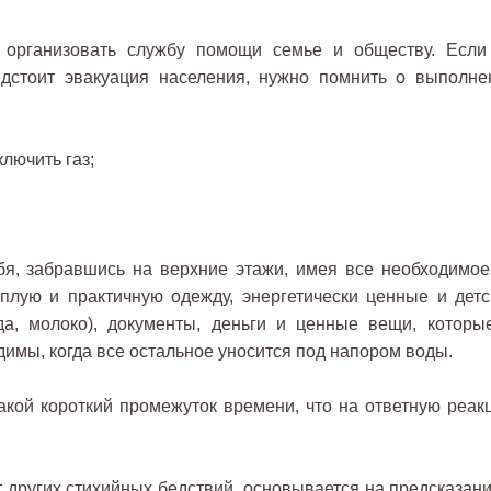
 организовать службу помощи семье и обществу. Если
дстоит эвакуация населения, нужно помнить о выполне
лючить газ;
бя, забравшись на верхние этажи, имея все необходимое
еплую и практичную одежду, энергетически ценные и детс
да, молоко), документы, деньги и ценные вещи, которые
имы, когда все остальное уносится под напором воды.
такой короткий промежуток времени, что на ответную реак
т других стихийных бедствий, основывается на предсказани