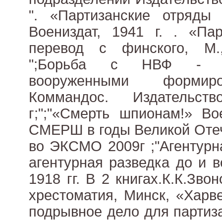
". «Партизанские отряды 
Воениздат, 1941 г. . «Пар
перевод с финского, М.,
";Борьба с НВФ - нег
вооруженными формиро
Коммандос. Издательст
г;";"«Смерть шпионам!» Во
СМЕРШ в годы Великой Отеч
во ЭКСМО 2009г ;"Агентурн
агентурная разведка до и 
1918 гг. В 2 книгах.К.К.Зв
хрестоматия, Минск, «Харве
подрывное дело для партиз