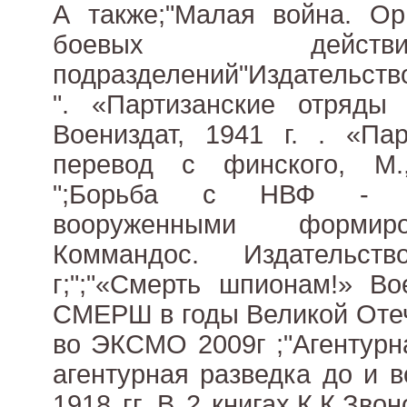
А также;"Малая война. Ор
боевых дейст
подразделений"Издательство
". «Партизанские отряды 
Воениздат, 1941 г. . «Пар
перевод с финского, М.,
";Борьба с НВФ - нег
вооруженными формиро
Коммандос. Издательст
г;";"«Смерть шпионам!» Во
СМЕРШ в годы Великой Отеч
во ЭКСМО 2009г ;"Агентурн
агентурная разведка до и 
1918 гг. В 2 книгах.К.К.Зв