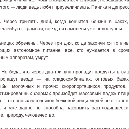
угого — люди ведь любят преувеличивать. Паника и депресс
. Через три-пять дней, когда кончится бензин в баках,
оллейбусы, трамваи, поезда и самолеты уже недоступны.
ницах обречены. Через три дня, когда закончится топлив
ающих автономное питание, все, кто нуждается в сроч
ным аппаратам, умрут.
 Не беда, что через два-три дня пропадут продукты в ва
пропадут везде — на хладокомбинатах, оптовых базах
ыбы, молочных и прочих скоропортящихся продуктов.
атизированных фермах произойдет массовый падеж птиц
иц — основных источников белковой пищи людей не останетс
а и уже давно не способна накормить расплодившееся
, природу, человечество.