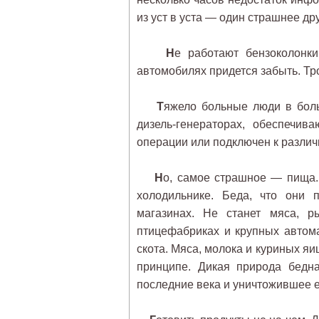
из уст в уста — один страшнее др
Н
е работают бензоколонки
автомобилях придется забыть. Тр
Т
яжело больные люди в боль
дизель-генераторах, обеспечив
операции или подключен к различ
Н
о, самое страшное — пища.
холодильнике. Беда, что они 
магазинах. Не станет мяса, р
птицефабриках и крупных автом
скота. Мяса, молока и куриных я
принципе. Дикая природа бедн
последние века и уничтожившее ее