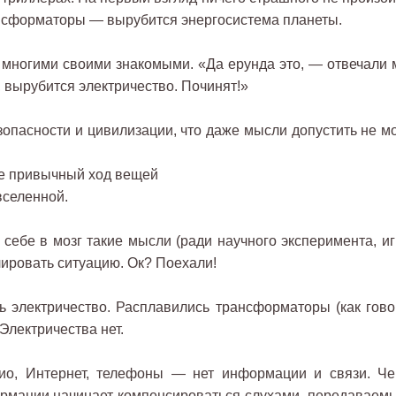
ансформаторы — вырубится энергосистема планеты.
 многими своими знакомыми. «Да ерунда это, — отвечали 
 вырубится электричество. Починят!»
зопасности и цивилизации, что даже мысли допустить не мо
ее привычный ход вещей
вселенной.
 себе в мозг такие мысли (ради научного эксперимента, иг
ировать ситуацию. Ок? Поехали!
ь электричество. Расплавились трансформаторы (как гово
Электричества нет.
дио, Интернет, телефоны — нет информации и связи. Че
ормации начинает компенсироваться слухами, передаваем