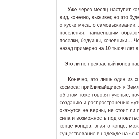
У
же через месяц наступит ко
вид, конечно, выживет, но это бу
о куске мяса, о самовыживании.
поселения, наименьшим образо
поселки, бедуины, кочевники… Че
назад примерно на 10 тысяч лет в
Э
то ли не прекрасный конец н
К
онечно, это лишь один из с
космоса: приближайщиеся к Земле
об этом тоже говорят ученые, п
созданию и распространению «уто
окажутся не верны, не стоит ли
сила и возможность подготовитьс
конце концов, зная о конце, мо
существование в надежде на «сча