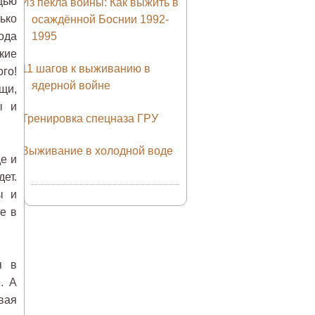
щью
Из пекла войны: Как выжить в
ько
осаждённой Боснии 1992-
ода
1995
кие
11 шагов к выживанию в
го!
ядерной войне
щи,
ы и
Тренировка спецназа ГРУ
Выживание в холодной воде
е и
ет.
ы и
е в
я в
. А
вая