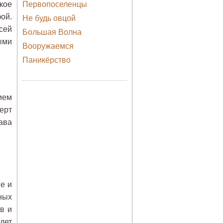
кое
Первопоселенцы
ой.
Не будь овцой
сей
Большая Волна
ыми
Вооружаемся
Паникёрство
ием
ерт
лава
е и
ных
в и
дет