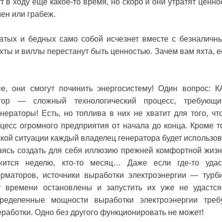
 в ходу еще какое-то время, но скоро и они утратят ценно
ен или грабеж.
атых и бедных само собой исчезнет вместе с безналичн
хты и виллы перестанут быть ценностью. Зачем вам яхта, е
, они смогут починить энергосистему! Один вопрос: К
тор — сложный технологический процесс, требующ
енераторы! Есть, но топлива в них не хватит для того, чт
цесс огромного предприятия от начала до конца. Кроме то
такой ситуации каждый владелец генератора будет использо
раясь создать для себя иллюзию прежней комфортной жизн
ржится неделю, кто-то месяц… Даже если где-то удас
орматоров, источники выработки электроэнергии — турб
времени остановлены и запустить их уже не удастся
пределенные мощности выработки электроэнергии треб
аботки. Одно без другого функционировать не может!