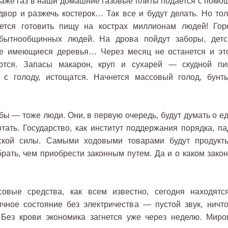
 Даже газ в наши домашние газовые плиты подается с помо
двор и разжечь костерок… Так все и будут делать. Но тол
уется готовить пищу на кострах миллионам людей! Гор
бытнообщинных людей. На дрова пойдут заборы, детс
е имеющиеся деревья… Через месяц не останется и это
оются. Запасы макарон, круп и сухарей — скудной пи
с голоду, истощатся. Начнется массовый голод, бунт
бы — тоже люди. Они, в первую очередь, будут думать о ед
ать. Государство, как институт поддержания порядка, пад
ской силы. Самыми ходовыми товарами будут продукт
брать, чем приобрести законным путем. Да и о каком закон
овые средства, как всем известно, сегодня находятс
чное состояние без электричества — пустой звук, ничто
 Без крови экономика загнется уже через неделю. Миро