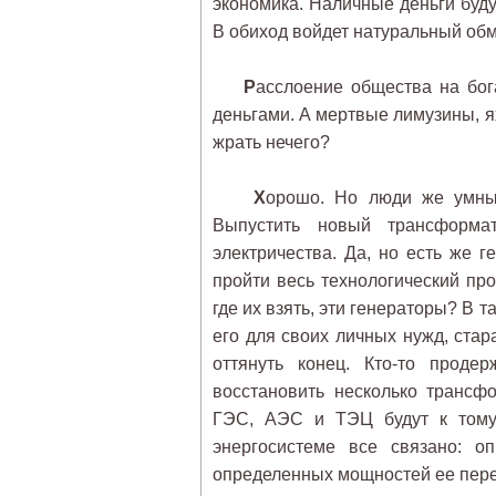
экономика. Наличные деньги будут
В обиход войдет натуральный обм
Р
асслоение общества на бог
деньгами. А мертвые лимузины, я
жрать нечего?
Х
орошо. Но люди же умные
Выпустить новый трансформа
электричества. Да, но есть же г
пройти весь технологический про
где их взять, эти генераторы? В 
его для своих личных нужд, ста
оттянуть конец. Кто-то проде
восстановить несколько трансф
ГЭС, АЭС и ТЭЦ будут к тому 
энергосистеме все связано: о
определенных мощностей ее перер