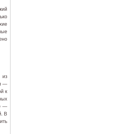
кий
лько
хие
ные
ено
 из
л —
й к
ных
е —
. В
ить