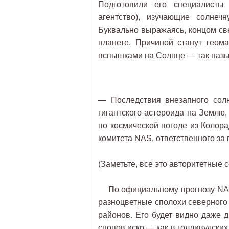
Подготовили его специалисты 
агентство), изучающие солнечн
Буквально выражаясь, концом св
планете. Причиной станут геом
вспышками на Солнце — так наз
— Последствия внезапного сол
гигантского астероида на Землю,
по космической погоде из Колорадс
комитета NAS, ответственного за 
(Заметьте, все это авторитетные 
П
о официальному прогнозу NAS
разноцветные сполохи северного
районов. Его будет видно даже 
снопов искр — как в голливудских