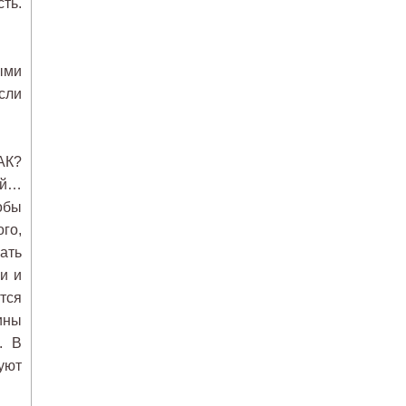
сть.
ыми
сли
АК?
ий…
обы
го,
вать
и и
тся
ины
. В
уют