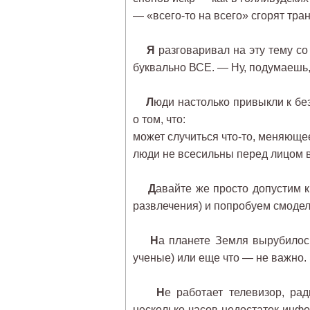
— «всего-то на всего» сгорят тр
Я
разговаривал на эту тему со
буквально ВСЕ. — Ну, подумаешь,
Л
юди настолько привыкли к бе
о том, что:
может случиться что-то, меняющ
люди не всесильны перед лицом 
Д
авайте же просто допустим к
развлечения) и попробуем смодел
Н
а планете Земля вырубилос
ученые) или еще что — не важно. 
Н
е работает телевизор, ра
несколько часов недостаток инф