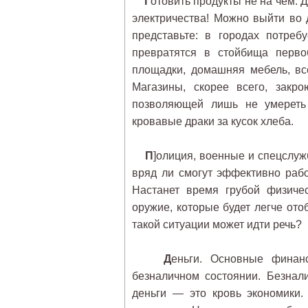
Г
отовить продукты не на чем.
электричества! Можно выйти во 
представьте: в городах потреб
превратятся в стойбища перво
площадки, домашняя мебель, вс
Магазины, скорее всего, закр
позволяющей лишь не умереть 
кровавые драки за кусок хлеба.
П
]олиция, военные и спецслуж
вряд ли смогут эффективно работ
Настанет время грубой физиче
оружие, которые будет легче ото
такой ситуации может идти речь?
Д
еньги. Основные финанс
безналичном состоянии. Безнали
деньги — это кровь экономики.