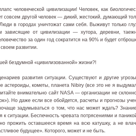
ллапс человеческой цивилизации! Человек, как биологичес
дет совсем другой человек — дикий, жестокий, думающий то
 Люди в городах уничтожат сами себя. Выживут только глу
м зависящие от цивилизации — хутора, деревни, таеж
ловечество за один год сократится на 90% и будет отброш
 своем развитии.
ашей бездумной «цивилизованной» жизни?!
ценариев развития ситуации. Существуют и другие угрозы
 астероиды, кометы, планета Nibiry (все это не я выдума
очитайте внимательно сайт NASA — организации не склонно
к»). Но даже если все обойдется, расчеты и прогнозы уче
 почаще задумываться о том, что нас может ждать? Знани
я к ситуации. Беспечность чревата потрясениями и паникой
жно прожить оставшееся время на всю катушку, а не влач
стливое будущее». Которого, может и не быть.