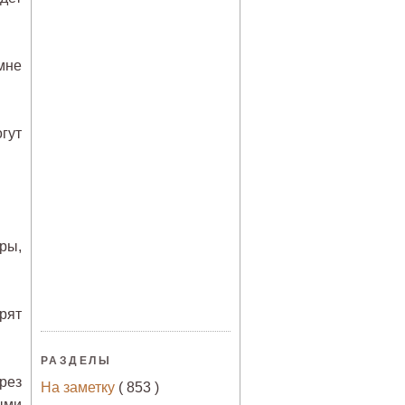
мне
гут
ры,
рят
РАЗДЕЛЫ
рез
На заметку
( 853 )
ыми