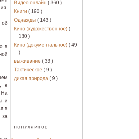
Видео онлайн
( 360 )
ия.
Книги
( 190 )
Однажды
( 143 )
 об
Кино (художественное)
(
130 )
Кино (документальное)
( 49
о в
)
ной
выживание
( 33 )
Тактическое
( 9 )
шем
дикая природа
( 9 )
, в
 На
ы и
я в
 за
ПОПУЛЯРНОЕ