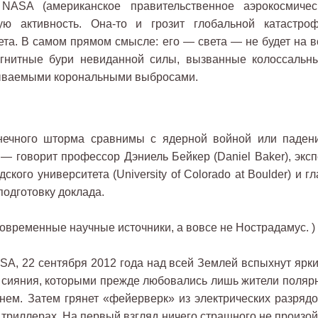
NASA (американское правительственное аэрокосмичес
ую активность. Она-то и грозит глобальной катастроф
ета. В самом прямом смысле: его — света — не будет на в
агнитные бури невиданной силы, вызванные колоссальн
ываемыми корональными выбросами.
нечного шторма сравнимы с ядерной войной или паден
 — говорит профессор Дэниель Бейкер (Daniel Baker), эксп
кого университета (University of Colorado at Boulder) и г
подготовку доклада.
современные научные источники, а вовсе не Нострадамус. )
A, 22 сентября 2012 года над всей Землей вспыхнут ярки
 сияния, которыми прежде любовались лишь жители поляр
днем. Затем грянет «фейерверк» из электрических разрядо
 триллерах. На первый взгляд ничего страшного не произой